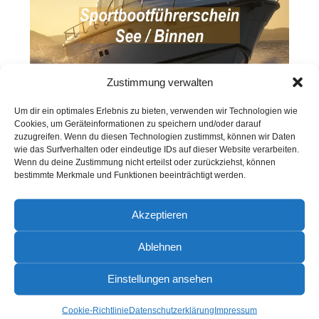
Zustimmung verwalten
Um dir ein optimales Erlebnis zu bieten, verwenden wir Technologien wie
Cookies, um Geräteinformationen zu speichern und/oder darauf
Kombi Theoriekurs SBF See / Binnen
zuzugreifen. Wenn du diesen Technologien zustimmst, können wir Daten
Der Kurs beinhaltet die komplette Theorie, entweder für
wie das Surfverhalten oder eindeutige IDs auf dieser Website verarbeiten.
den Sportbootführerschein See oder wenn du den
Wenn du deine Zustimmung nicht erteilst oder zurückziehst, können
Kombikurs wählst, für beide Führerscheine
bestimmte Merkmale und Funktionen beeinträchtigt werden.
Sportbootführerschein See und Sportbootführerschein
Binnen. Als Komplettpaket mit Motorbootpraxis ebenfalls
buchbar.
Akzeptieren
Kursdauer: Nur Sportbootführerschein See ca.8
Doppelstunden, für beide Führerscheine ca.10
Ablehnen
Doppelstunden.
Bitte pro Teilnehmer eine eigene
Anmeldung!
Als Kursbegleitung empfehlen wir die App von
Einstellungen ansehen
Bootspruefung.de
Die Pro Versionen können durch uns freigeschaltet werden
Cookie-Richtlinie
Datenschutzerklärung
Impressum