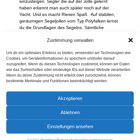
einzusteigen. Segler die auf der Jolle gelernt
haben erkennt man auch später noch auf der
Yacht. Und es macht Riesen Spaß. Auf stabilen,
geräumigen Segeljollen vom Typ Polyfalken lernst
du die Grundlagen des Segelns. Sämtliche
erforderlichen Manöver für die praktische Prüfung
Zustimmung verwalten
Segeln des Sportbootführerschein Binnen wirst du
erlernen.
Für die praktische Ausbildung sollte man
Um dir ein optimales Erlebnis zu bieten, verwenden wir Technologien wie
ein wenig körperliche Fitness mitbringen.
Cookies, um Geräteinformationen zu speichern und/oder darauf
zuzugreifen. Wenn du diesen Technologien zustimmst, können wir Daten
Von Dienstag bis Freitag üben wir Täglich von
wie das Surfverhalten oder eindeutige IDs auf dieser Website verarbeiten.
10:00 – 17:00 Uhr. Danach stehen dir die
Wenn du deine Zustimmung nicht erteilst oder zurückziehst, können
Segeljollen zum weiter Üben zur Verfügung. Am
bestimmte Merkmale und Funktionen beeinträchtigt werden.
Samstag üben wir nochmals von 10:00 bis 13:00
Uhr. Um 14:00 Uhr ist dann die abschließende
Prüfung.
Akzeptieren
An den Abenden haben wir die Möglichkeit in
Ablehnen
gemütlicher Runde die eventuell noch geforderten
Knoten und noch ein wenig Segeltheorie zu üben.
Einstellungen ansehen
Die praktische Ausbildung und Prüfung Motor für
den Sportbootführerschein See und Binnen ist