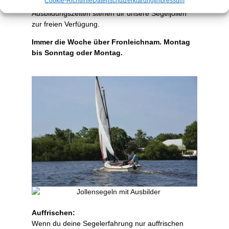
Cookie-Richtlinie
Datenschutzerklärung
Impressum
ebenfalls möglich. Außerhalb der
Ausbildungszeiten stehen dir unsere Segeljollen
zur freien Verfügung.
Immer die Woche über Fronleichnam. Montag
bis Sonntag oder Montag.
Auffrischen:
Wenn du deine Segelerfahrung nur auffrischen