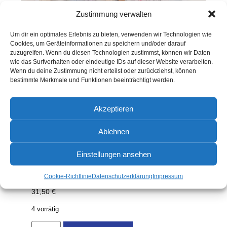
Zustimmung verwalten
Um dir ein optimales Erlebnis zu bieten, verwenden wir Technologien wie
Cookies, um Geräteinformationen zu speichern und/oder darauf
zuzugreifen. Wenn du diesen Technologien zustimmst, können wir Daten
wie das Surfverhalten oder eindeutige IDs auf dieser Website verarbeiten.
Wenn du deine Zustimmung nicht erteilst oder zurückziehst, können
bestimmte Merkmale und Funktionen beeinträchtigt werden.
Akzeptieren
Ablehnen
Navigationsbesteck als Komplett Set
Unser Navigationsbesteck als Set
Einstellungen ansehen
Unser Navigationsbesteck in robuster Qualität. Nicht nur für
die Ausbildung auch für den harten Bordeinsatz geeignet.
Inklusive Übungsleinen für die Knoten
Cookie-Richtlinie
Datenschutzerklärung
Impressum
31,50
€
4 vorrätig